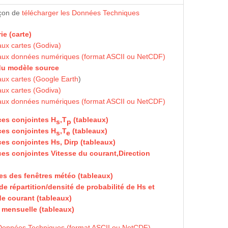
açon de
télécharger les Données Techniques
ie (carte)
ux cartes (Godiva)
aux données numériques (format ASCII ou NetCDF)
du modèle source
ux cartes (Google Earth
)
ux cartes (Godiva)
aux données numériques (format ASCII ou NetCDF)
es conjointes H
,T
(tableaux)
s
p
es conjointes H
,T
(tableaux)
s
e
es conjointes Hs, Dirp (tableaux)
es conjointes Vitesse du courant,Direction
)
ues des fenêtres météo (tableaux)
e répartition/densité de probabilité de Hs et
de courant (tableaux)
é mensuelle (tableaux)
Données Techniques (format ASCII ou NetCDF)