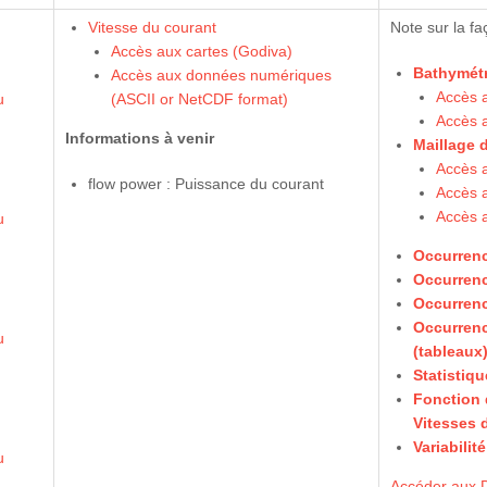
Vitesse du courant
Note sur la f
Accès aux cartes (Godiva)
Bathymétr
Accès aux données numériques
Accès a
u
(ASCII or NetCDF format)
Accès 
Informations à venir
Maillage 
Accès a
flow power : Puissance du courant
Accès a
Accès 
u
Occurrenc
Occurrenc
Occurrenc
Occurrenc
u
(tableaux
Statistiq
Fonction d
Vitesses 
Variabilit
u
Accéder aux 