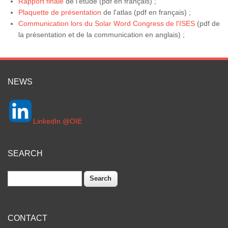
Rapport finale
de l'étude (pdf en français) ;
Plaquette de présentation
de l'atlas (pdf en français) ;
Communication lors du Solar Word Congress de l'ISES
(pdf de
la présentation et de la communication en anglais) ;
NEWS
LinkedIn @OIE
SEARCH
Search
CONTACT