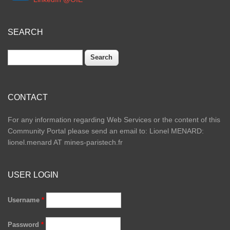
SEARCH
Search
CONTACT
For any information regarding Web Services or the content of this
Community Portal please send an email to: Lionel MENARD:
lionel.menard AT mines-paristech.fr
USER LOGIN
Username
*
Password
*