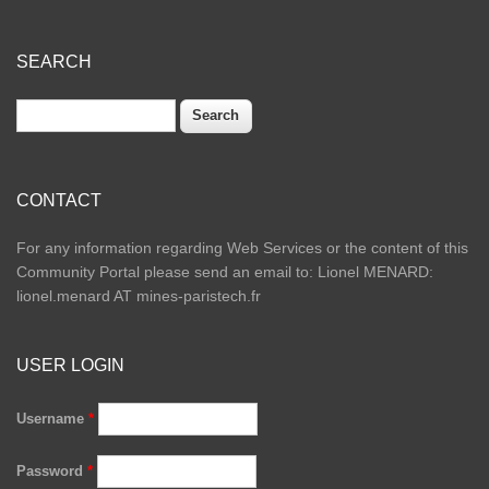
SEARCH
Search
CONTACT
For any information regarding Web Services or the content of this
Community Portal please send an email to: Lionel MENARD:
lionel.menard AT mines-paristech.fr
USER LOGIN
Username
*
Password
*